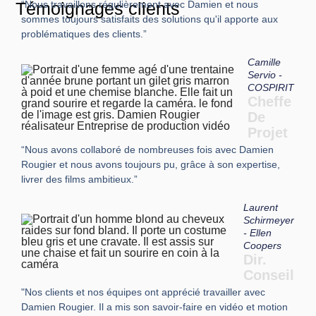
Témoignages clients
“Nous travaillons régulièrement avec Damien et nous
sommes toujours satisfaits des solutions qu'il apporte aux
problématiques des clients.”
Camille
Servio -
COSPIRIT
Cheffe
De
Projet
“Nous avons collaboré de nombreuses fois avec Damien
Rougier et nous avons toujours pu, grâce à son expertise,
livrer des films ambitieux.”
Laurent
Schirmeyer
- Ellen
Coopers
Dir.
Conseil
"Nos clients et nos équipes ont apprécié travailler avec
Damien Rougier. Il a mis son savoir-faire en vidéo et motion